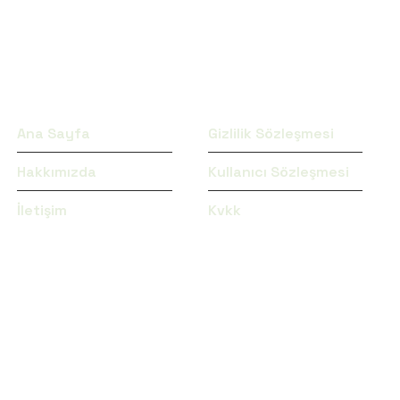
MENÜ
SÖZLEŞMELER
Ana Sayfa
Gizlilik Sözleşmesi
Hakkımızda
Kullanıcı Sözleşmesi
İletişim
Kvkk