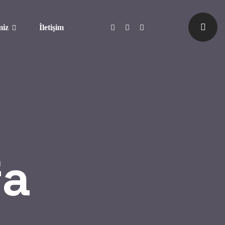
miz
İletişim
fa