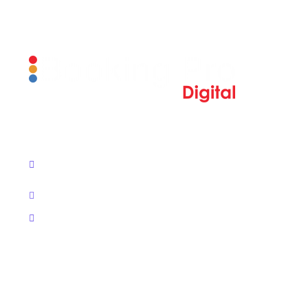
Bir Adım Önde Ol..
FACEBOOK
INSTAGRAM
Mehmetcik Mah, Aspendos Bulvarı, 1241 Sk No:2,
07230 Muratpaşa
Email:
info@bookingpro.com.tr
Telefon: +90 (850) 707 0766