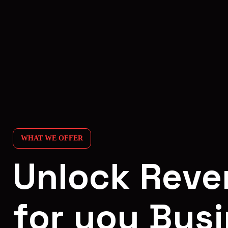
WHAT WE OFFER
U
n
l
o
c
k
R
e
v
e
f
o
r
y
o
u
B
u
s
i