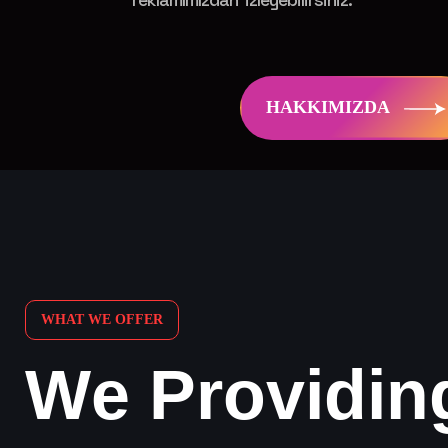
HAKKIMIZDA
WHAT WE OFFER
W
e
P
r
o
v
i
d
i
n