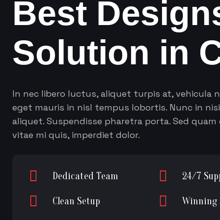
B
e
s
t
D
e
s
i
g
n
S
o
l
u
t
i
o
n
i
n
In nec libero luctus, aliquet turpis at, vehicula ni
eget mauris in nisl tempus lobortis. Nunc in nis
aliquet. Suspendisse pharetra porta. Sed quam el
vitae mi quis, imperdiet dolor.
Dedicated Team
24/7 Sup
Clean Setup
Winning