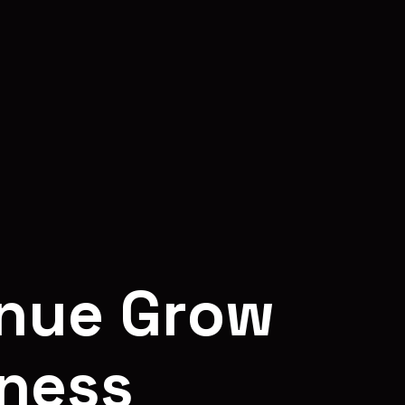
n
u
e
G
r
o
w
n
e
s
s