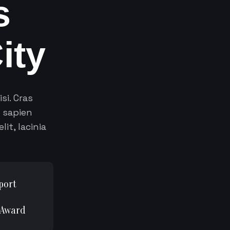
s
C
i
t
y
si. Cras
i sapien
it, lacinia
port
 Award