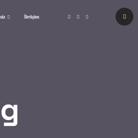
miz
İletişim
og