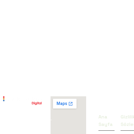
MENÜ
SÖZ
FACEBOOK
Ana
Gizlili
Bir Adım Önde Ol..
INSTAGRAM
Sayfa
Sözle